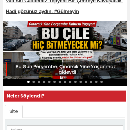
Vali Akı Caddemiz Yepyeni Bir Çehreye Kavuşacak.
Hadi gözünüz aydın. #Gülmeyin
Bu Gün Perşembe, Çınarcık Yine Yaşanmaz
Haldeydi
Neler Söylendi?
Site