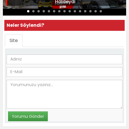
Haldeydi
Neler Söylendi?
Site