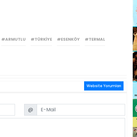
#ARMUTLU
#TÜRKIYE
#ESENKÖY
#TERMAL
Website Yorumları
Email
@