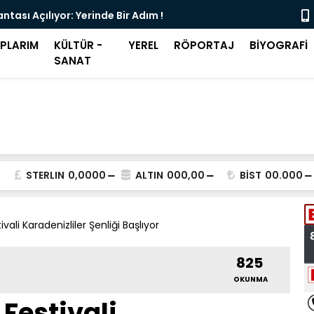
ntası Açılıyor: Yerinde Bir Adım !
Şeffaf Olma
APLARIM
KÜLTÜR -
YEREL
RÖPORTAJ
BİYOGRAFİ
SANAT
STERLIN
0,0000
ALTIN
000,00
BİST
00.000
ivali Karadenizliler Şenliği Başlıyor
825
OKUNMA
 Festivali