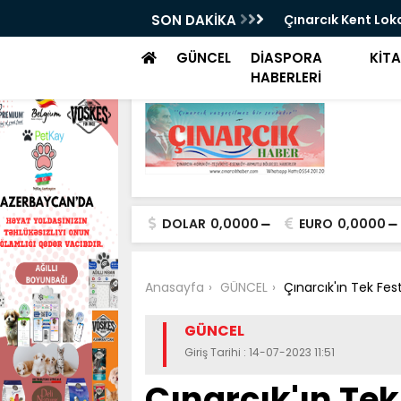
cık Yine Yaşanmaz Haldeydi
SON DAKİKA
Çınarcık Kent Loka
GÜNCEL
DİASPORA
KİT
HABERLERİ
DOLAR
0,0000
EURO
0,0000
Anasayfa
GÜNCEL
Çınarcık'ın Tek Fest
GÜNCEL
Giriş Tarihi : 14-07-2023 11:51
Çınarcık'ın Tek