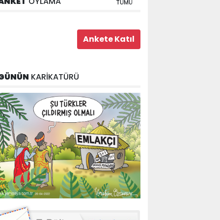
ANKET
OYLAMA
TÜMÜ
GÜNÜN
KARİKATÜRÜ