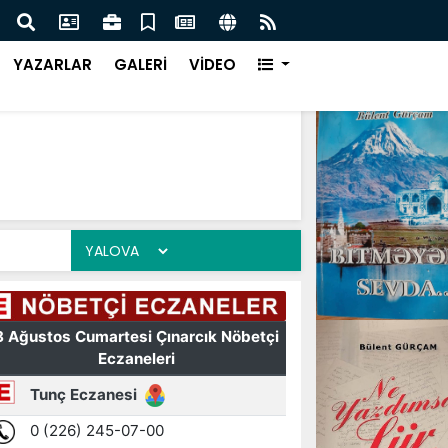
yan Hiçbir Girişim Başarıya Ulaşamaz !
Çınar
YAZARLAR
GALERİ
VİDEO