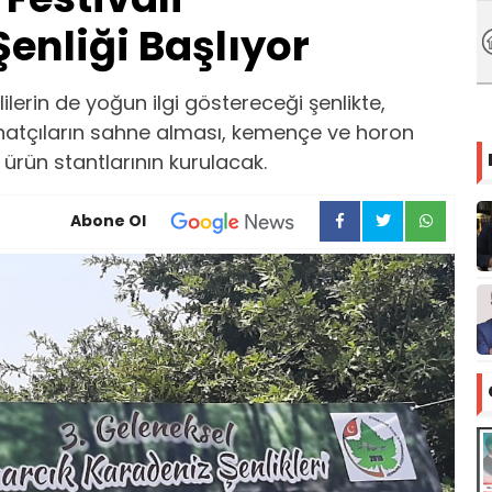
Şenliği Başlıyor
lerin de yoğun ilgi göstereceği şenlikte,
natçıların sahne alması, kemençe ve horon
 ürün stantlarının kurulacak.
Abone Ol