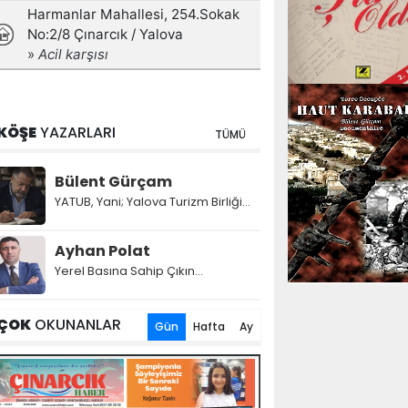
KÖŞE
YAZARLARI
TÜMÜ
Bülent Gürçam
YATUB, Yani; Yalova Turizm Birliği...
Ayhan Polat
Yerel Basına Sahip Çıkın...
ÇOK
OKUNANLAR
Gün
Hafta
Ay