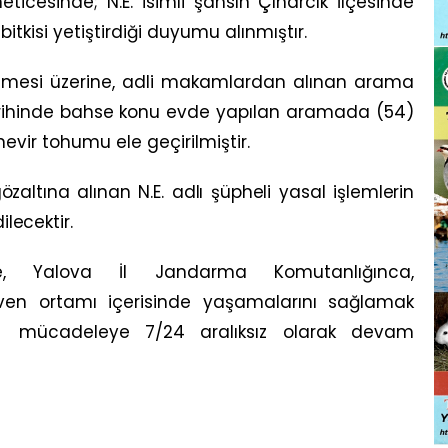
eticesinde; N.E. isimli şahsın Çınarcık İlçesinde
itkisi yetiştirdiği duyumu alınmıştır.
irilmesi üzerine, adli makamlardan alınan arama
arihinde bahse konu evde yapılan aramada (54)
nevir tohumu ele geçirilmiştir.
özaltına alınan N.E. adlı şüpheli yasal işlemlerin
lecektir.
nde, Yalova İl Jandarma Komutanlığınca,
ven ortamı içerisinde yaşamalarını sağlamak
ile mücadeleye 7/24 aralıksız olarak devam