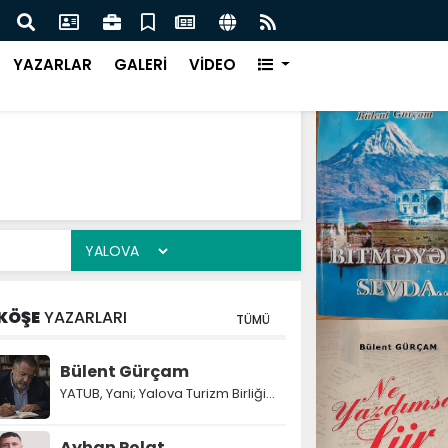
yan Hiçbir Girişim Başarıya Ulaşamaz !
Çınar
YAZARLAR
GALERİ
VİDEO
KÖŞE
YAZARLARI
TÜMÜ
Bülent Gürçam
YATUB, Yani; Yalova Turizm Birliği...
Ayhan Polat