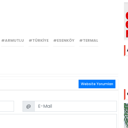
#ARMUTLU
#TÜRKIYE
#ESENKÖY
#TERMAL
Website Yorumları
Email
@