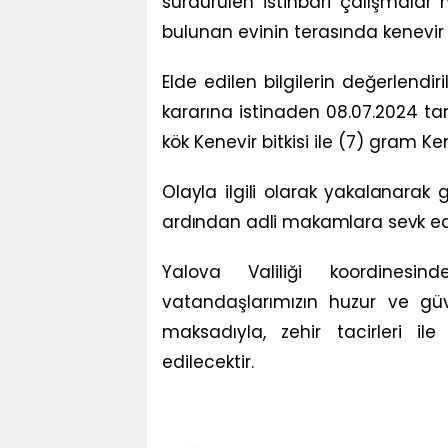
sürdürülen istihbari çalışmalar n
bulunan evinin terasında kenevir b
Elde edilen bilgilerin değerlend
kararına istinaden 08.07.2024 t
kök Kenevir bitkisi ile (7) gram Ke
Olayla ilgili olarak yakalanarak g
ardından adli makamlara sevk edi
Y
alova Valiliği koordinesi
vatandaşlarımızın huzur ve gü
maksadıyla, zehir tacirleri 
edilecektir.