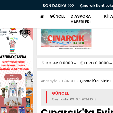
cık Yine Yaşanmaz Haldeydi
SON DAKİKA
Çınarcık Kent Loka
GÜNCEL
DİASPORA
KİT
HABERLERİ
DOLAR
0,0000
EURO
0,0000
Anasayfa
GÜNCEL
Çınarcık'ta Evinin 
GÜNCEL
Giriş Tarihi : 09-07-2024 10:13
Çınarcık'ta Ev