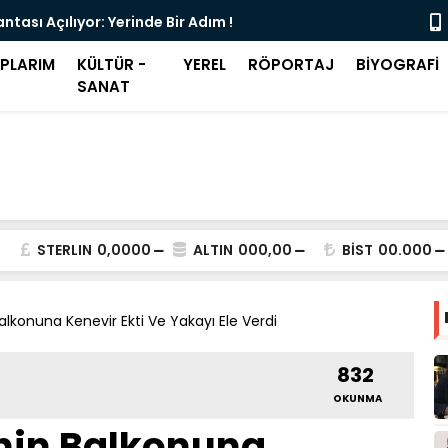
ntası Açılıyor: Yerinde Bir Adım !
Şeffaf Olma
APLARIM
KÜLTÜR -
YEREL
RÖPORTAJ
BİYOGRAFİ
SANAT
STERLIN
0,0000
ALTIN
000,00
BİST
00.000
Balkonuna Kenevir Ekti Ve Yakayı Ele Verdi
832
OKUNMA
inin Balkonuna