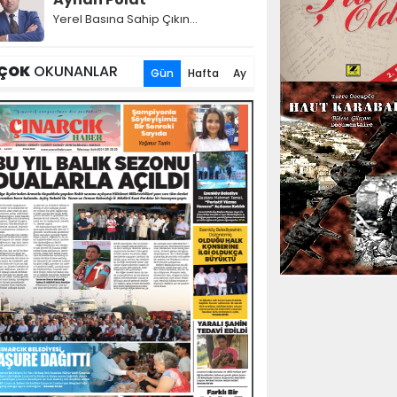
Yerel Basına Sahip Çıkın...
ÇOK
OKUNANLAR
Gün
Hafta
Ay