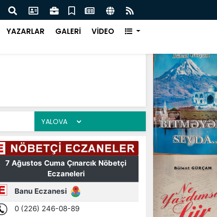
yan Hiçbir Girişim Başarıya Ulaşamaz !
Çınar
YAZARLAR
GALERİ
VİDEO