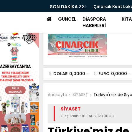
cık Yine Yaşanmaz Haldeydi
SON DAKİKA
Çınarcık Kent Loka
GÜNCEL
DİASPORA
KİT
HABERLERİ
DOLAR
0,0000
EURO
0,0000
Anasayfa
SİYASET
Türkiye'miz de Siyas
SİYASET
Giriş Tarihi : 18-04-2023 08:38
Türkiye'miz de 