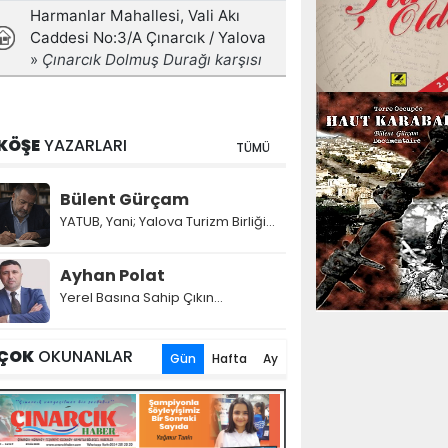
KÖŞE
YAZARLARI
TÜMÜ
Bülent Gürçam
YATUB, Yani; Yalova Turizm Birliği...
Ayhan Polat
Yerel Basına Sahip Çıkın...
ÇOK
OKUNANLAR
Gün
Hafta
Ay