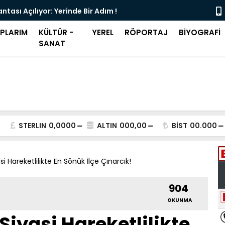
ntası Açılıyor: Yerinde Bir Adım !
Şeffaf Olma
APLARIM
KÜLTÜR -
YEREL
RÖPORTAJ
BİYOGRAFİ
SANAT
STERLIN
0,0000
ALTIN
000,00
BİST
00.000
i Hareketlilikte En Sönük İlçe Çınarcık!
904
OKUNMA
Siyasi Hareketlilikte