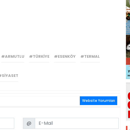
#ARMUTLU
#TÜRKIYE
#ESENKÖY
#TERMAL
#SIYASET
Website Yorumları
Email
@