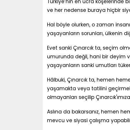
Türkiye’nin en ücra köşelerinde b
ve her nedense buraya hiçbir si
Hal böyle olurken, o zaman insanı
yaşayanların sorunları, ülkenin d
Evet sanki Çınarcık ta, seçim ol
umurunda değil, hani bir deyim var
yaşayanların sanki umutları tüke
Hâlbuki, Çınarcık ta, hemen heme
yaşamakta veya tatilini geçirmek
olmayanları seçilip Çınarcık'ımıza
Aslına da bakarsanız, hemen hemen
mevcu ve siyasi çalışma yapabilm