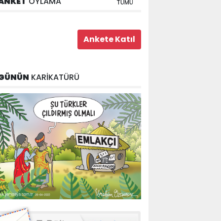
ANKET
OYLAMA
TÜMÜ
GÜNÜN
KARİKATÜRÜ