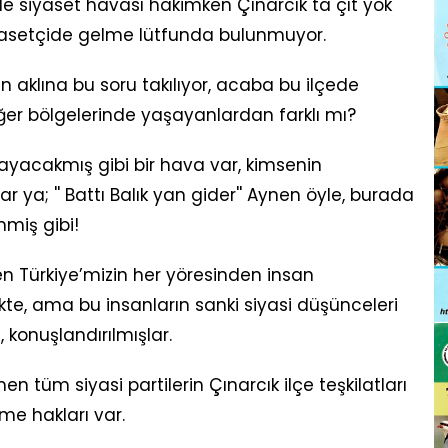
ile siyaset havası hakimken Çınarcık ta çıt yok
yasetçide gelme lütfunda bulunmuyor.
n aklına bu soru takılıyor, acaba bu ilçede
iğer bölgelerinde yaşayanlardan farklı mı?
mayacakmış gibi bir hava var, kimsenin
 ya; '' Battı Balık yan gider'' Aynen öyle, burada
nmiş gibi!
n Türkiye’mizin her yöresinden insan
te, ama bu insanların sanki siyasi düşünceleri
, konuşlandırılmışlar.
 tüm siyasi partilerin Çınarcık ilçe teşkilatları
e hakları var.