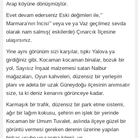
Arap köyüne dönüşmüştür.
Evet devam ederseniz Eski değimleri ile,’’
Marmara’nın İncisi’’ veya ve ya Vaz geçilmez sevda
olarak nam salmış( eskilerde) Çınarcık İlçesine
ulaşırsınız.
Yine aynı görünüm sizi karşılar, tıpkı Yalova ya
girdiğiniz gibi, Kocaman kocaman binalar, bozuk bir
yol, Sayısız İnşaat malzemesi satan Nalbur
mağazaları, Oyun kahveleri, düzensiz bir yerleşim
planı ve adeta bir uzak Güneydoğu ilçesinin anımsatır
size, ta ki deniz kenarını görünceye kadar.
Karmaşık bir trafik, düzensiz bir park etme sistemi,
ağır bir lağım kokusu, şehirin en işlek bir yerinde
Kocaman bir Umum Tuvalet, aslında ilçeye güzel bir
görüntü vermesi gereken derenin üzerine yapılan
birkaç ucube ve saçma köprü, vs…