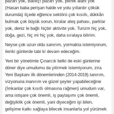
pazarı yok, Balıkçı pazarı yok, piknik alanı yok
(Hasan baba perişan halde ve yolu yıllardır çökük
durumda) ilçede eğlence sektörü çok kısıtlı, dükkân
bulmak çok büyük sorun, kiralar ateş pahası, parklar
yok, deniz le bağlı hiçbir aktivite yok. Turizm hiç yok,
doğa, gezi, hiç mi hiç yok, daha sıralaya bilirim.
Neyse çok uzun oldu sanırım, yormakta istemiyorum,
ileriki günlerde tabi ki devam edeceğim.
Yeni bir yönetimle Çınarcık belki de eski günlerine
döner diye umudumu da yitirmek istemiyorum, zira
Yeni Başkanı ilk dönemlerinden (2014-2019) tanırım,
vizyonuna inanırım ve güzel şeyler yapabileceğine
(İmkanlar çok kısıtlı olmasına rağmen) umudum var,
ama istişare çok önemli, iş paylaşımı çok önemli,
değişiklik çok önemli, yani diyeceğim işi bilen,
gelişime katkı sağlaya bilecek insanlarla yol yürümek