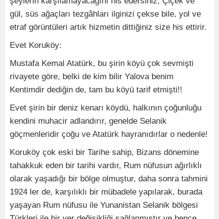
şeylerin karşılamayacağını his edersiniz, Çiçek ve
gül, süs ağaçları tezgâhları ilginizi çekse bile, yol ve
etraf görüntüleri artık hizmetin dittiğiniz size his ettirir.
Evet Koruköy:
Mustafa Kemal Atatürk, bu şirin köyü çok sevmişti
rivayete göre, belki de kim bilir Yalova benim
Kentimdir dediğin de, tam bu köyü tarif etmişti!!
Evet şirin bir deniz kenarı köydü, halkının çoğunluğu
kendini muhacir adlandırır, genelde Selanik
göçmenleridir çoğu ve Atatürk hayranıdırlar o nedenle!
Koruköy çok eski bir Tarihe sahip, Bizans dönemine
tahakkuk eden bir tarihi vardır, Rum nüfusun ağırlıklı
olarak yaşadığı bir bölge olmuştur, daha sonra tahmini
1924 ler de, karşılıklı bir mübadele yapılarak, burada
yaşayan Rum nüfusu ile Yunanistan Selanik bölgesi
Türkleri ile bir yer değişikliği sağlanmıştır ve bence