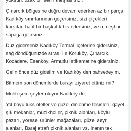
yoksun, uzak bir şehir karşılar sizi.
Çınarcık bölgesine doğru devam ederken az bir parça
Kadıköy sınırlarından geçersiniz, sizi çiçekleri
karşılar, hafif bir başkalık his edersiniz, ve o meşhur
sapağa gelirsiniz.
Düz giderseniz Kadıköy Termal ilçelerine gidersiniz,
sağ döndüğünüzde sırası ile Koruköy, Çınarcık,
Kocadere, Esenköy, Armutlu İstikametine gidersiniz.
Gelin önce düz gidelim ve Kadıköy den bahsedeyim.
Bilmem son dönemlerde burayı ziyaret ettiniz mi?
Muhteşem şeyler oluyor Kadıköy de;
Yol boyu lüks oteller ve güzel dinlenme tesisleri, gayet
şık mekanlar, müzikholler, piknik alanları, köylü
pazarı, yöresel ürünler mağazaları, güzel seyr
alanları, Baraj etrafı piknik alanları vs. inanın tek